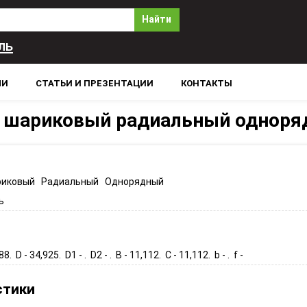
Найти
ль
ЛИ
СТАТЬИ И ПРЕЗЕНТАЦИИ
КОНТАКТЫ
 шариковый радиальный одноря
иковый Радиальный Однорядный
ь
88. D - 34,925. D1 - . D2 - . B - 11,112. C - 11,112. b - . f -
стики