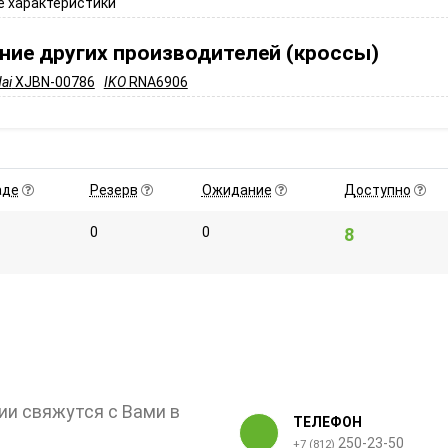
 характеристики
ние других производителей (кроссы)
ai
XJBN-00786
IKO
RNA6906
аде
Резерв
Ожидание
Доступно
0
0
8
ии свяжутся с Вами в
ТЕЛЕФОН
250-23-50
+7 (812)