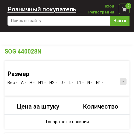
Вход
0
Розничный покупатель
Регистрация
Найти
SOG 440028N
Размер
Вес - . A - . H - . H1 - . H2 - . J - . L - . L1 - . N - . N1 -
Цена за штуку
Количество
Товара нет в наличии