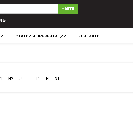
Найти
ль
ЛИ
СТАТЬИ И ПРЕЗЕНТАЦИИ
КОНТАКТЫ
 - . H2 - . J - . L - . L1 - . N - . N1 -