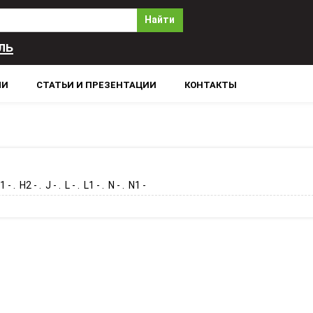
Найти
ль
ЛИ
СТАТЬИ И ПРЕЗЕНТАЦИИ
КОНТАКТЫ
 - . H2 - . J - . L - . L1 - . N - . N1 -