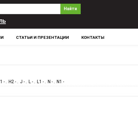
Найти
ль
ЛИ
СТАТЬИ И ПРЕЗЕНТАЦИИ
КОНТАКТЫ
 - . H2 - . J - . L - . L1 - . N - . N1 -