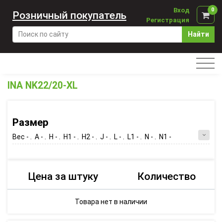
Вход
0
Розничный покупатель
Регистрация
Найти
INA NK22/20-XL
Размер
Вес - . A - . H - . H1 - . H2 - . J - . L - . L1 - . N - . N1 -
Цена за штуку
Количество
Товара нет в наличии