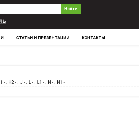
Найти
ль
ЛИ
СТАТЬИ И ПРЕЗЕНТАЦИИ
КОНТАКТЫ
 - . H2 - . J - . L - . L1 - . N - . N1 -