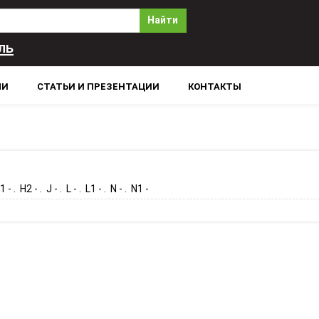
Найти
ль
ЛИ
СТАТЬИ И ПРЕЗЕНТАЦИИ
КОНТАКТЫ
 - . H2 - . J - . L - . L1 - . N - . N1 -