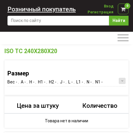
Вход
0
Розничный покупатель
Регистрация
Найти
ISO TC 240X280X20
Размер
Вес - . A - . H - . H1 - . H2 - . J - . L - . L1 - . N - . N1 -
Цена за штуку
Количество
Товара нет в наличии