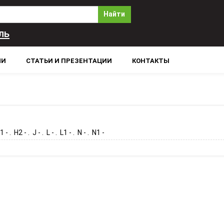
Найти
ль
ЛИ
СТАТЬИ И ПРЕЗЕНТАЦИИ
КОНТАКТЫ
 - . H2 - . J - . L - . L1 - . N - . N1 -