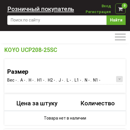
Вход
0
Розничный покупатель
Регистрация
Найти
KOYO UCP208-25SC
Размер
Вес - . A - . H - . H1 - . H2 - . J - . L - . L1 - . N - . N1 -
Цена за штуку
Количество
Товара нет в наличии