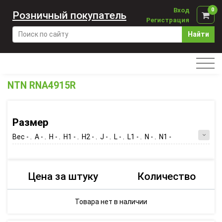
Вход
0
Розничный покупатель
Регистрация
Найти
NTN RNA4915R
Размер
Вес - . A - . H - . H1 - . H2 - . J - . L - . L1 - . N - . N1 -
Цена за штуку
Количество
Товара нет в наличии