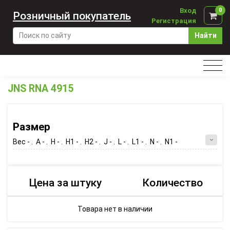
Вход
0
Розничный покупатель
Регистрация
Найти
JNS RNA 4915
Размер
Вес - . A - . H - . H1 - . H2 - . J - . L - . L1 - . N - . N1 -
Цена за штуку
Количество
Товара нет в наличии